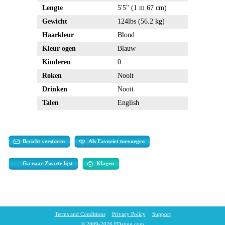
Lengte
5'5" (1 m 67 cm)
Gewicht
124lbs (56.2 kg)
Haarkleur
Blond
Kleur ogen
Blauw
Kinderen
0
Roken
Nooit
Drinken
Nooit
Talen
English
Bericht versturen
Als Favoriet toevoegen
Ga naar Zwarte lijst
Klagen
Terms and Conditions
Privacy Policy
Support
© 2009-2026 FDating.com