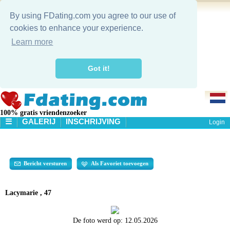
By using FDating.com you agree to our use of
cookies to enhance your experience.
Learn more
Got it!
100% gratis vriendenzoeker
☰
GALERIJ
INSCHRIJVING
Login
HOME
GALERIJ
ZOEKEN
Bericht versturen
Als Favoriet toevoegen
Lacymarie , 47
De foto werd op:
12.05.2026